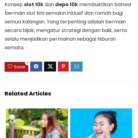
Konsep
slot 10k
dan
depo 10k
membuktikan bahwa
bermain slot kini semakin inklusif dan ramah bagi
semua kalangan. Yang terpenting adalah bermain
secara bijak, mengatur strategi dengan baik, serta
selalu menjadikan permainan sebagai hiburan
semata.
0
Save
Related Articles