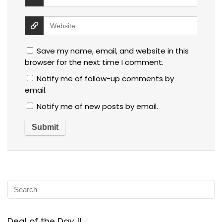
Save my name, email, and website in this
browser for the next time I comment.
Notify me of follow-up comments by
email.
Notify me of new posts by email.
Deal of the Day !!