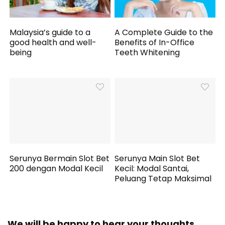
Malaysia’s guide to a
A Complete Guide to the
good health and well-
Benefits of In-Office
being
Teeth Whitening
Serunya Bermain Slot Bet
Serunya Main Slot Bet
200 dengan Modal Kecil
Kecil: Modal Santai,
Peluang Tetap Maksimal
We will be happy to hear your thoughts