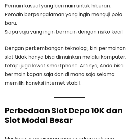
Pemain kasual yang bermain untuk hiburan.
Pemain berpengalaman yang ingin menguji pola
baru.
Siapa saja yang ingin bermain dengan risiko kecil.
Dengan perkembangan teknologi, kini permainan
slot tidak hanya bisa dimainkan melalui komputer,
tetapi juga lewat smartphone. Artinya, Anda bisa
bermain kapan saja dan di mana saja selama
memiliki koneksi internet stabil.
Perbedaan Slot Depo 10K dan
Slot Modal Besar
Meskipun sama-sama menawarkan peluang