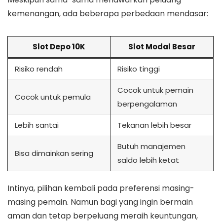
kemenangan, ada beberapa perbedaan mendasar:
Slot Depo 10K
Slot Modal Besar
Risiko rendah
Risiko tinggi
Cocok untuk pemain
Cocok untuk pemula
berpengalaman
Lebih santai
Tekanan lebih besar
Butuh manajemen
Bisa dimainkan sering
saldo lebih ketat
Intinya, pilihan kembali pada preferensi masing-
masing pemain. Namun bagi yang ingin bermain
aman dan tetap berpeluang meraih keuntungan,