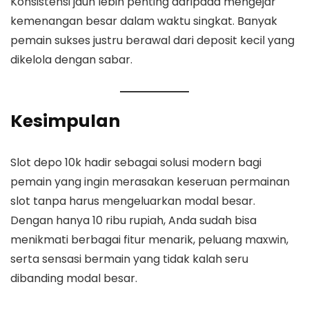
Konsistensi jauh lebih penting daripada mengejar
kemenangan besar dalam waktu singkat. Banyak
pemain sukses justru berawal dari deposit kecil yang
dikelola dengan sabar.
Kesimpulan
Slot depo 10k hadir sebagai solusi modern bagi
pemain yang ingin merasakan keseruan permainan
slot tanpa harus mengeluarkan modal besar.
Dengan hanya 10 ribu rupiah, Anda sudah bisa
menikmati berbagai fitur menarik, peluang maxwin,
serta sensasi bermain yang tidak kalah seru
dibanding modal besar.