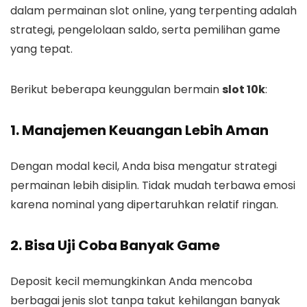
dalam permainan slot online, yang terpenting adalah
strategi, pengelolaan saldo, serta pemilihan game
yang tepat.
Berikut beberapa keunggulan bermain
slot 10k
:
1. Manajemen Keuangan Lebih Aman
Dengan modal kecil, Anda bisa mengatur strategi
permainan lebih disiplin. Tidak mudah terbawa emosi
karena nominal yang dipertaruhkan relatif ringan.
2. Bisa Uji Coba Banyak Game
Deposit kecil memungkinkan Anda mencoba
berbagai jenis slot tanpa takut kehilangan banyak