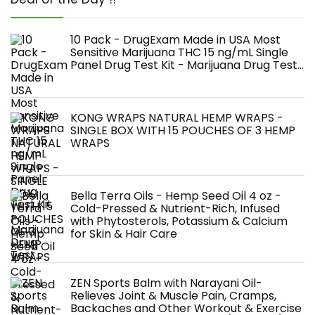
10 Pack - DrugExam Made in USA Most
Sensitive Marijuana THC 15 ng/mL Single
Panel Drug Test Kit - Marijuana Drug Test…
KONG WRAPS NATURAL HEMP WRAPS -
SINGLE BOX WITH 15 POUCHES OF 3 HEMP
WRAPS
Bella Terra Oils - Hemp Seed Oil 4 oz -
Cold-Pressed & Nutrient-Rich, Infused
with Phytosterols, Potassium & Calcium
for Skin & Hair Care
ZEN Sports Balm with Narayani Oil-
Relieves Joint & Muscle Pain, Cramps,
Backaches and Other Workout & Exercise