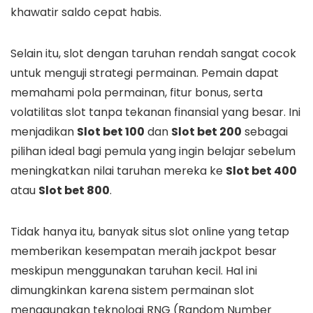
khawatir saldo cepat habis.
Selain itu, slot dengan taruhan rendah sangat cocok
untuk menguji strategi permainan. Pemain dapat
memahami pola permainan, fitur bonus, serta
volatilitas slot tanpa tekanan finansial yang besar. Ini
menjadikan
Slot bet 100
dan
Slot bet 200
sebagai
pilihan ideal bagi pemula yang ingin belajar sebelum
meningkatkan nilai taruhan mereka ke
Slot bet 400
atau
Slot bet 800
.
Tidak hanya itu, banyak situs slot online yang tetap
memberikan kesempatan meraih jackpot besar
meskipun menggunakan taruhan kecil. Hal ini
dimungkinkan karena sistem permainan slot
menggunakan teknologi RNG (Random Number