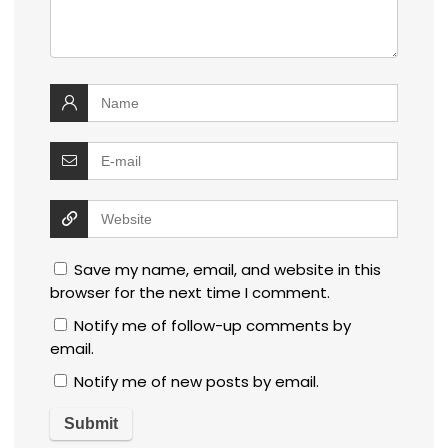
Save my name, email, and website in this
browser for the next time I comment.
Notify me of follow-up comments by
email.
Notify me of new posts by email.