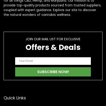
for all things CBD, Hemp, and Marijuana. Our mission is to
provide top-quality products sourced from trusted suppliers,
coupled with expert guidance. Explore our site to discover
the natural wonders of cannabis wellness.
JOIN OUR MAIL LIST FOR EXCLUSIVE
Offers & Deals
Quick Links