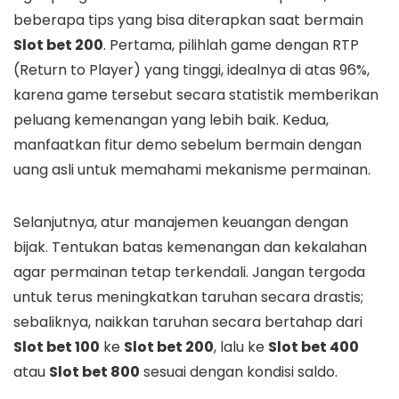
beberapa tips yang bisa diterapkan saat bermain
Slot bet 200
. Pertama, pilihlah game dengan RTP
(Return to Player) yang tinggi, idealnya di atas 96%,
karena game tersebut secara statistik memberikan
peluang kemenangan yang lebih baik. Kedua,
manfaatkan fitur demo sebelum bermain dengan
uang asli untuk memahami mekanisme permainan.
Selanjutnya, atur manajemen keuangan dengan
bijak. Tentukan batas kemenangan dan kekalahan
agar permainan tetap terkendali. Jangan tergoda
untuk terus meningkatkan taruhan secara drastis;
sebaliknya, naikkan taruhan secara bertahap dari
Slot bet 100
ke
Slot bet 200
, lalu ke
Slot bet 400
atau
Slot bet 800
sesuai dengan kondisi saldo.