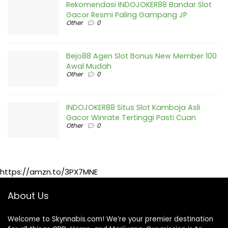
Rekomendasi INDOJOKER88 Bandar Slot
Gacor Resmi Paling Gampang JP
Other
0
Bejo88 Agen Slot Bonus New Member 100
Awal Mudah
Other
0
INDOJOKER88 Situs Slot Kamboja Asli
Gacor Winrate Tertinggi Pasti Cuan
Other
0
https://amzn.to/3PX7MNE
About Us
Welcome to Skynnabis.com! We’re your premier destination