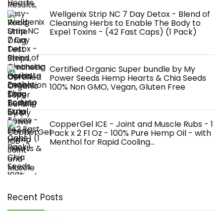
Wellgenix Strip NC 7 Day Detox - Blend of
Cleansing Herbs to Enable The Body to
Expel Toxins - (42 Fast Caps) (1 Pack)
Certified Organic Super bundle by My
Power Seeds Hemp Hearts & Chia Seeds
100% Non GMO, Vegan, Gluten Free
CopperGel ICE - Joint and Muscle Rubs - 1
Pack x 2 Fl Oz - 100% Pure Hemp Oil - with
Menthol for Rapid Cooling…
Recent Posts