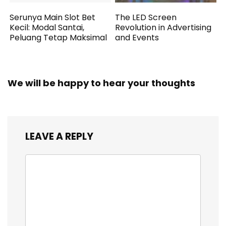
Serunya Main Slot Bet
The LED Screen
Kecil: Modal Santai,
Revolution in Advertising
Peluang Tetap Maksimal
and Events
We will be happy to hear your thoughts
LEAVE A REPLY