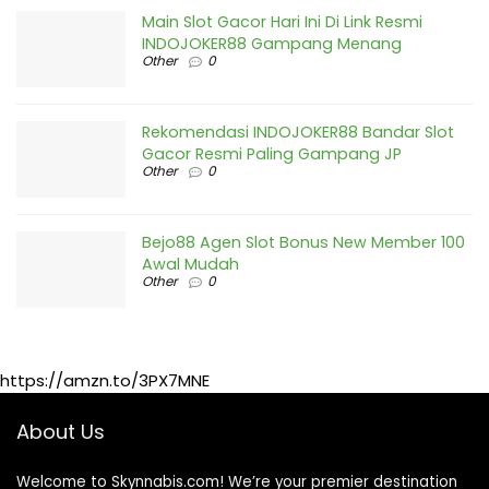
Main Slot Gacor Hari Ini Di Link Resmi
INDOJOKER88 Gampang Menang
Other
0
Rekomendasi INDOJOKER88 Bandar Slot
Gacor Resmi Paling Gampang JP
Other
0
Bejo88 Agen Slot Bonus New Member 100
Awal Mudah
Other
0
https://amzn.to/3PX7MNE
About Us
Welcome to Skynnabis.com! We’re your premier destination