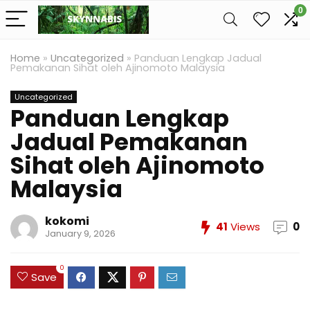
0
Home
»
Uncategorized
»
Panduan Lengkap Jadual
Pemakanan Sihat oleh Ajinomoto Malaysia
Uncategorized
Panduan Lengkap
Jadual Pemakanan
Sihat oleh Ajinomoto
Malaysia
kokomi
41
Views
0
January 9, 2026
0
Save