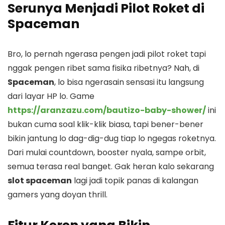
Serunya Menjadi Pilot Roket di
Spaceman
Bro, lo pernah ngerasa pengen jadi pilot roket tapi
nggak pengen ribet sama fisika ribetnya? Nah, di
Spaceman
, lo bisa ngerasain sensasi itu langsung
dari layar HP lo. Game
https://aranzazu.com/bautizo-baby-shower/
ini
bukan cuma soal klik-klik biasa, tapi bener-bener
bikin jantung lo dag-dig-dug tiap lo ngegas roketnya.
Dari mulai countdown, booster nyala, sampe orbit,
semua terasa real banget. Gak heran kalo sekarang
slot spaceman
lagi jadi topik panas di kalangan
gamers yang doyan thrill.