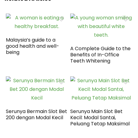
Malaysia’s guide to a
good health and well-
A Complete Guide to the
being
Benefits of In-Office
Teeth Whitening
Serunya Bermain Slot Bet
Serunya Main Slot Bet
200 dengan Modal Kecil
Kecil: Modal Santai,
Peluang Tetap Maksimal