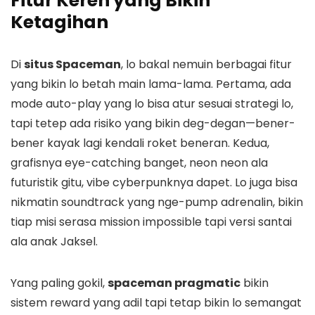
Fitur Keren yang Bikin
Ketagihan
Di
situs Spaceman
, lo bakal nemuin berbagai fitur
yang bikin lo betah main lama-lama. Pertama, ada
mode auto-play yang lo bisa atur sesuai strategi lo,
tapi tetep ada risiko yang bikin deg-degan—bener-
bener kayak lagi kendali roket beneran. Kedua,
grafisnya eye-catching banget, neon neon ala
futuristik gitu, vibe cyberpunknya dapet. Lo juga bisa
nikmatin soundtrack yang nge-pump adrenalin, bikin
tiap misi serasa mission impossible tapi versi santai
ala anak Jaksel.
Yang paling gokil,
spaceman pragmatic
bikin
sistem reward yang adil tapi tetap bikin lo semangat