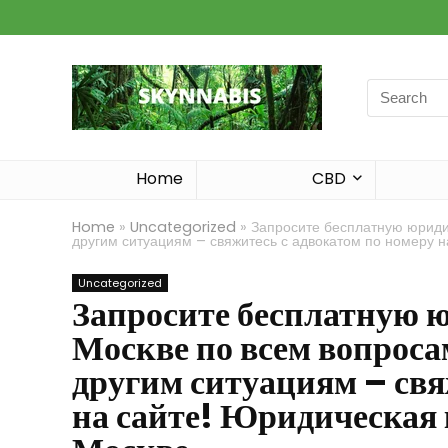
Search
for:
Home
CBD
Home
»
Uncategorized
»
Запросите бесплатную юриди
другим ситуациям – свяжитесь с адвокатом по номеру н
Uncategorized
Запросите бесплатную 
Москве по всем вопрос
другим ситуациям – свя
на сайте! Юридическая 