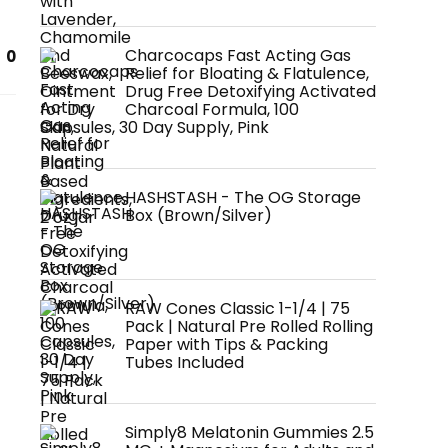
Charcocaps Fast Acting Gas
0
Relief for Bloating & Flatulence,
Drug Free Detoxifying Activated
Charcoal Formula, 100
Capsules, 30 Day Supply, Pink
HASHSTASH - The OG Storage
Box (Brown/Silver)
RAW Cones Classic 1-1/4 | 75
Pack | Natural Pre Rolled Rolling
Paper with Tips & Packing
Tubes Included
Simply8 Melatonin Gummies 2.5