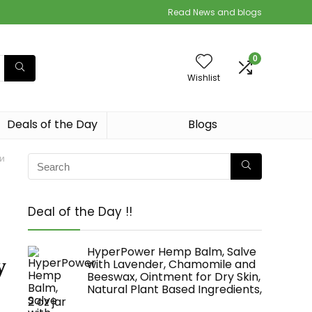
Read News and blogs
0
Wishlist
Deals of the Day
Blogs
и
Deal of the Day !!
HyperPower Hemp Balm, Salve
у
with Lavender, Chamomile and
Beeswax, Ointment for Dry Skin,
Natural Plant Based Ingredients,
2 oz jar